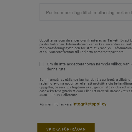
Uppgifterna som du anger ovan hanteras av Tarkett för att 
på din förfrågan. Informationen kan också användas av Tark
marknadsföringssyfte och för statistik/analys . Informati
att bli vidarebefordrad till Tarketts samarbetspartners.
Om du inte accepterar ovan nämnda villkor, vänl
denna ruta.
Som framgår av gällande lag har du rätt att begära tillgång ti
radering av dina uppgifter eller att motsätta dig behandling
uppgifter, baserat på legitima skäl, genom att skicka ett mail
datasekretess@tarkett.com eller ett brev till Datasekretes
4538 – 19149 Sollentuna.
Integritetspolicy
För mer info läs våra
SKICKA FÖRFRÅGAN