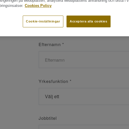
navigeringen på webbplatsen, analysera webbplatsens användning och bistå i v
ringsinsatser.
Cookies Policy
Namn
*
Cookie-inställningar
Acceptera alla cookies
Efternamn
*
Yrkesfunktion
*
Jobbtitel