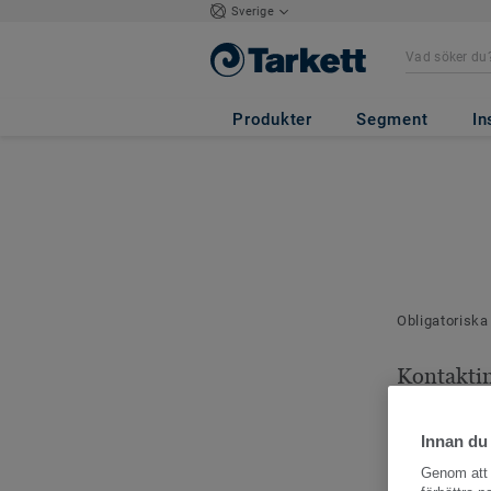
Sverige
Produkter
Segment
In
Obligatoriska
Kontakti
Dina kontaktu
Innan du
Genom att k