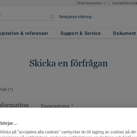
Kontaktformul
Telefonnummer
Detaljerad sökning
spiration & referenser
Support & Service
Dokument
Skicka en förfrågan
 fält
(*)
nformation
Epostadress
*
ppgifter
 börjar…
licka på "acceptera alla cookies" samtycker du till lagring av cookies på din 