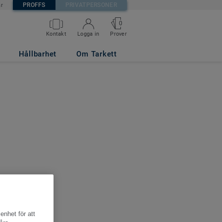
PROFFS
PRIVATPERSONER
är
0
Kontakt
Logga in
Prover
Hållbarhet
Om Tarkett
enhet för att