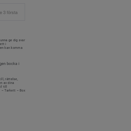
kunna ge dig svar
ett i
onen kan komma
igen bocka i
ll, rättelse,
en av dina
 till
s – Tarkett – Box