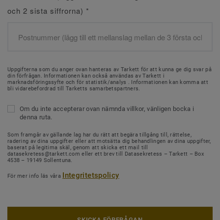
och 2 sista siffrorna)
*
Uppgifterna som du anger ovan hanteras av Tarkett för att kunna ge dig svar på
din förfrågan. Informationen kan också användas av Tarkett i
marknadsföringssyfte och för statistik/analys . Informationen kan komma att
bli vidarebefordrad till Tarketts samarbetspartners.
Om du inte accepterar ovan nämnda villkor, vänligen bocka i
denna ruta.
Som framgår av gällande lag har du rätt att begära tillgång till, rättelse,
radering av dina uppgifter eller att motsätta dig behandlingen av dina uppgifter,
baserat på legitima skäl, genom att skicka ett mail till
datasekretess@tarkett.com eller ett brev till Datasekretess – Tarkett – Box
4538 – 19149 Sollentuna.
Integritetspolicy
För mer info läs våra
SKICKA FÖRFRÅGAN