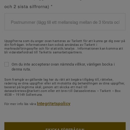
och 2 sista siffrorna)
*
Uppgifterna som du anger ovan hanteras av Tarkett för att kunna ge dig svar på
din förfrågan. Informationen kan också användas av Tarkett i
marknadsföringssyfte och för statistik/analys . Informationen kan komma att
bli vidarebefordrad till Tarketts samarbetspartners.
Om du inte accepterar ovan nämnda villkor, vänligen bocka i
denna ruta.
Som framgår av gällande lag har du rätt att begära tillgång till, rättelse,
radering av dina uppgifter eller att motsätta dig behandlingen av dina uppgifter,
baserat på legitima skäl, genom att skicka ett mail till
datasekretess@tarkett.com eller ett brev till Datasekretess – Tarkett – Box
4538 – 19149 Sollentuna.
Integritetspolicy
För mer info läs våra
SKICKA FÖRFRÅGAN