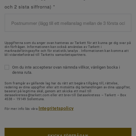
och 2 sista siffrorna)
*
Uppgifterna som du anger ovan hanteras av Tarkett för att kunna ge dig svar på
din förfrågan. Informationen kan också användas av Tarkett i
marknadsföringssyfte och för statistik/analys . Informationen kan komma att
bli vidarebefordrad till Tarketts samarbetspartners.
Om du inte accepterar ovan nämnda villkor, vänligen bocka i
denna ruta.
Som framgår av gällande lag har du rätt att begära tillgång till, rättelse,
radering av dina uppgifter eller att motsätta dig behandlingen av dina uppgifter,
baserat på legitima skäl, genom att skicka ett mail till
datasekretess@tarkett.com eller ett brev till Datasekretess – Tarkett – Box
4538 – 19149 Sollentuna.
Integritetspolicy
För mer info läs våra
SKICKA FÖRFRÅGAN