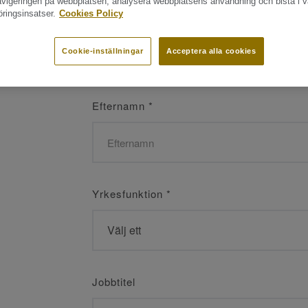
navigeringen på webbplatsen, analysera webbplatsens användning och bistå i v
ringsinsatser.
Cookies Policy
Namn
*
Cookie-inställningar
Acceptera alla cookies
Efternamn
*
Yrkesfunktion
*
Jobbtitel