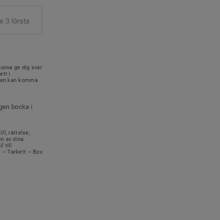
kunna ge dig svar
ett i
onen kan komma
igen bocka i
ll, rättelse,
en av dina
 till
s – Tarkett – Box