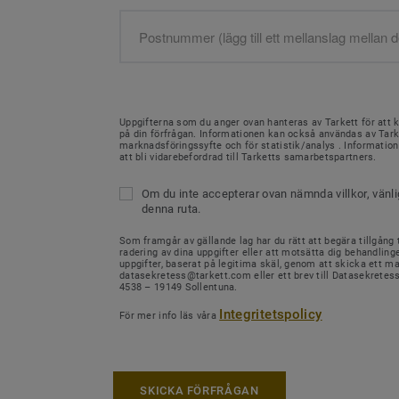
Uppgifterna som du anger ovan hanteras av Tarkett för att 
på din förfrågan. Informationen kan också användas av Tark
marknadsföringssyfte och för statistik/analys . Informati
att bli vidarebefordrad till Tarketts samarbetspartners.
Om du inte accepterar ovan nämnda villkor, vänl
denna ruta.
Som framgår av gällande lag har du rätt att begära tillgång ti
radering av dina uppgifter eller att motsätta dig behandling
uppgifter, baserat på legitima skäl, genom att skicka ett mail
datasekretess@tarkett.com eller ett brev till Datasekretes
4538 – 19149 Sollentuna.
Integritetspolicy
För mer info läs våra
SKICKA FÖRFRÅGAN