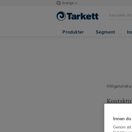
Sverige
Produkter
Segment
In
Obligatoriska
Kontakti
Dina kontaktu
Innan du
Genom att k