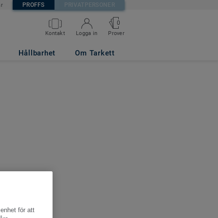
PROFFS
PRIVATPERSONER
är
0
Kontakt
Logga in
Prover
Hållbarhet
Om Tarkett
enhet för att