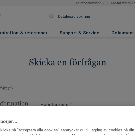
Kontaktformul
Telefonnummer
Detaljerad sökning
spiration & referenser
Support & Service
Dokument
Skicka en förfrågan
 fält
(*)
nformation
Epostadress
*
ppgifter
 börjar…
licka på "acceptera alla cookies" samtycker du till lagring av cookies på din 