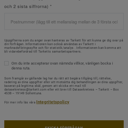
och 2 sista siffrorna)
*
Uppgifterna som du anger ovan hanteras av Tarkett för att kunna ge dig svar på
din förfrågan. Informationen kan också användas av Tarkett i
marknadsföringssyfte och för statistik/analys . Informationen kan komma att
bli vidarebefordrad till Tarketts samarbetspartners.
Om du inte accepterar ovan nämnda villkor, vänligen bocka i
denna ruta.
Som framgår av gällande lag har du rätt att begära tillgång till, rättelse,
radering av dina uppgifter eller att motsätta dig behandlingen av dina uppgifter,
baserat på legitima skäl, genom att skicka ett mail till
datasekretess@tarkett.com eller ett brev till Datasekretess – Tarkett – Box
4538 – 19149 Sollentuna.
Integritetspolicy
För mer info läs våra
SKICKA FÖRFRÅGAN