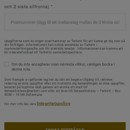
och 2 sista siffrorna)
*
Uppgifterna som du anger ovan hanteras av Tarkett för att kunna ge dig svar på
din förfrågan. Informationen kan också användas av Tarkett i
marknadsföringssyfte och för statistik/analys . Informationen kan komma att
bli vidarebefordrad till Tarketts samarbetspartners.
Om du inte accepterar ovan nämnda villkor, vänligen bocka i
denna ruta.
Som framgår av gällande lag har du rätt att begära tillgång till, rättelse,
radering av dina uppgifter eller att motsätta dig behandlingen av dina uppgifter,
baserat på legitima skäl, genom att skicka ett mail till
datasekretess@tarkett.com eller ett brev till Datasekretess – Tarkett – Box
4538 – 19149 Sollentuna.
Integritetspolicy
För mer info läs våra
SKICKA FÖRFRÅGAN