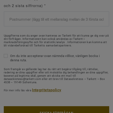
och 2 sista siffrorna)
*
Uppgifterna som du anger ovan hanteras av Tarkett för att kunna ge dig svar på
din förfrågan. Informationen kan också användas av Tarkett i
marknadsföringssyfte och för statistik/analys . Informationen kan komma att
bli vidarebefordrad till Tarketts samarbetspartners.
Om du inte accepterar ovan nämnda villkor, vänligen bocka i
denna ruta.
Som framgår av gällande lag har du rätt att begära tillgång till, rättelse,
radering av dina uppgifter eller att motsätta dig behandlingen av dina uppgifter,
baserat på legitima skäl, genom att skicka ett mail till
datasekretess@tarkett.com eller ett brev till Datasekretess – Tarkett – Box
4538 – 19149 Sollentuna.
Integritetspolicy
För mer info läs våra
SKICKA FÖRFRÅGAN