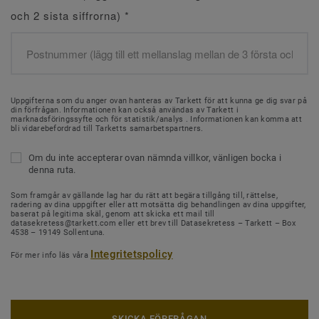
och 2 sista siffrorna)
*
Uppgifterna som du anger ovan hanteras av Tarkett för att kunna ge dig svar på
din förfrågan. Informationen kan också användas av Tarkett i
marknadsföringssyfte och för statistik/analys . Informationen kan komma att
bli vidarebefordrad till Tarketts samarbetspartners.
Om du inte accepterar ovan nämnda villkor, vänligen bocka i
denna ruta.
Som framgår av gällande lag har du rätt att begära tillgång till, rättelse,
radering av dina uppgifter eller att motsätta dig behandlingen av dina uppgifter,
baserat på legitima skäl, genom att skicka ett mail till
datasekretess@tarkett.com eller ett brev till Datasekretess – Tarkett – Box
4538 – 19149 Sollentuna.
Integritetspolicy
För mer info läs våra
SKICKA FÖRFRÅGAN