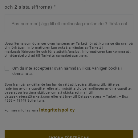
och 2 sista siffrorna)
*
Uppgifterna som du anger ovan hanteras av Tarkett för att kunna ge dig svar på
din förfrågan. Informationen kan också användas av Tarkett i
marknadsföringssyfte och för statistik/analys . Informationen kan komma att
bli vidarebefordrad till Tarketts samarbetspartners.
Om du inte accepterar ovan nämnda villkor, vänligen bocka i
denna ruta.
Som framgår av gällande lag har du rätt att begära tillgång till, rättelse,
radering av dina uppgifter eller att motsätta dig behandlingen av dina uppgifter,
baserat på legitima skäl, genom att skicka ett mail till
datasekretess@tarkett.com eller ett brev till Datasekretess – Tarkett – Box
4538 – 19149 Sollentuna.
Integritetspolicy
För mer info läs våra
SKICKA FÖRFRÅGAN