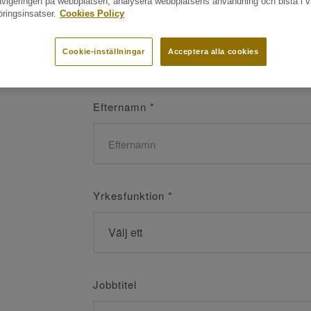
navigeringen på webbplatsen, analysera webbplatsens användning och bistå i v
ringsinsatser.
Cookies Policy
Namn
*
Cookie-inställningar
Acceptera alla cookies
Efternamn
*
Yrkesfunktion
*
Jobbtitel