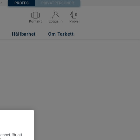
PROFFS
PRIVATPERSONER
är
0
Kontakt
Logga in
Prover
Hållbarhet
Om Tarkett
enhet för att