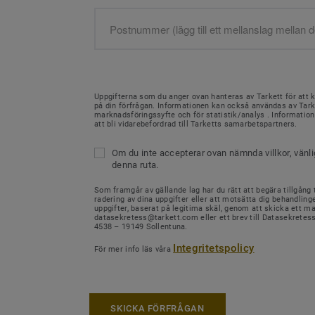
Uppgifterna som du anger ovan hanteras av Tarkett för att 
på din förfrågan. Informationen kan också användas av Tark
marknadsföringssyfte och för statistik/analys . Informati
att bli vidarebefordrad till Tarketts samarbetspartners.
Om du inte accepterar ovan nämnda villkor, vänl
denna ruta.
Som framgår av gällande lag har du rätt att begära tillgång ti
radering av dina uppgifter eller att motsätta dig behandling
uppgifter, baserat på legitima skäl, genom att skicka ett mail
datasekretess@tarkett.com eller ett brev till Datasekretes
4538 – 19149 Sollentuna.
Integritetspolicy
För mer info läs våra
SKICKA FÖRFRÅGAN