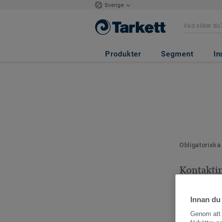
Sverige
Produkter
Segment
In
Obligatoriska
Kontakti
Dina kontaktu
Innan du
Genom att k