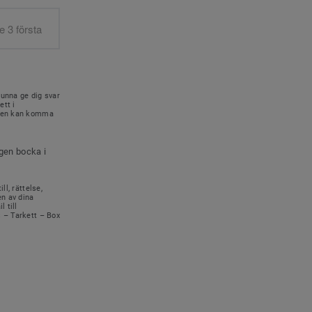
kunna ge dig svar
ett i
onen kan komma
igen bocka i
ll, rättelse,
en av dina
 till
s – Tarkett – Box