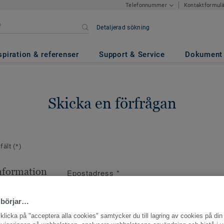
Kontaktformul
Telefonnummer
Detaljerad sökning
spiration & referenser
Support & Service
Dokument
Skicka en förfrågan
 fält
(*)
nformation
Epostadress
*
ppgifter
 börjar…
licka på "acceptera alla cookies" samtycker du till lagring av cookies på din 