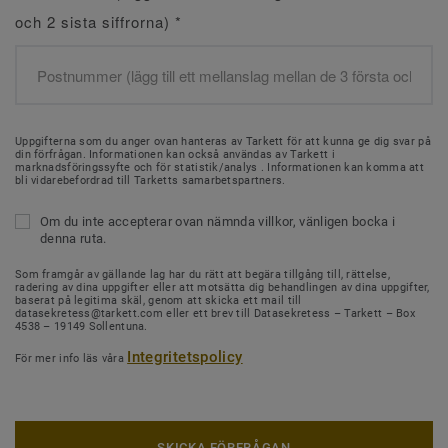
och 2 sista siffrorna)
*
Uppgifterna som du anger ovan hanteras av Tarkett för att kunna ge dig svar på
din förfrågan. Informationen kan också användas av Tarkett i
marknadsföringssyfte och för statistik/analys . Informationen kan komma att
bli vidarebefordrad till Tarketts samarbetspartners.
Om du inte accepterar ovan nämnda villkor, vänligen bocka i
denna ruta.
Som framgår av gällande lag har du rätt att begära tillgång till, rättelse,
radering av dina uppgifter eller att motsätta dig behandlingen av dina uppgifter,
baserat på legitima skäl, genom att skicka ett mail till
datasekretess@tarkett.com eller ett brev till Datasekretess – Tarkett – Box
4538 – 19149 Sollentuna.
Integritetspolicy
För mer info läs våra
SKICKA FÖRFRÅGAN