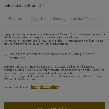
och 2 sista siffrorna)
*
Uppgifterna som du anger ovan hanteras av Tarkett för att kunna ge dig svar på
din förfrågan. Informationen kan också användas av Tarkett i
marknadsföringssyfte och för statistik/analys . Informationen kan komma att
bli vidarebefordrad till Tarketts samarbetspartners.
Om du inte accepterar ovan nämnda villkor, vänligen bocka i
denna ruta.
Som framgår av gällande lag har du rätt att begära tillgång till, rättelse,
radering av dina uppgifter eller att motsätta dig behandlingen av dina uppgifter,
baserat på legitima skäl, genom att skicka ett mail till
datasekretess@tarkett.com eller ett brev till Datasekretess – Tarkett – Box
4538 – 19149 Sollentuna.
Integritetspolicy
För mer info läs våra
SKICKA FÖRFRÅGAN