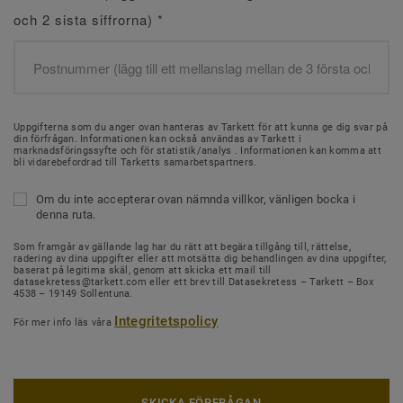
och 2 sista siffrorna)
*
Uppgifterna som du anger ovan hanteras av Tarkett för att kunna ge dig svar på
din förfrågan. Informationen kan också användas av Tarkett i
marknadsföringssyfte och för statistik/analys . Informationen kan komma att
bli vidarebefordrad till Tarketts samarbetspartners.
Om du inte accepterar ovan nämnda villkor, vänligen bocka i
denna ruta.
Som framgår av gällande lag har du rätt att begära tillgång till, rättelse,
radering av dina uppgifter eller att motsätta dig behandlingen av dina uppgifter,
baserat på legitima skäl, genom att skicka ett mail till
datasekretess@tarkett.com eller ett brev till Datasekretess – Tarkett – Box
4538 – 19149 Sollentuna.
Integritetspolicy
För mer info läs våra
SKICKA FÖRFRÅGAN