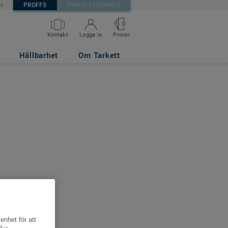
PROFFS
PRIVATPERSONER
är
0
Kontakt
Logga in
Prover
Hållbarhet
Om Tarkett
enhet för att