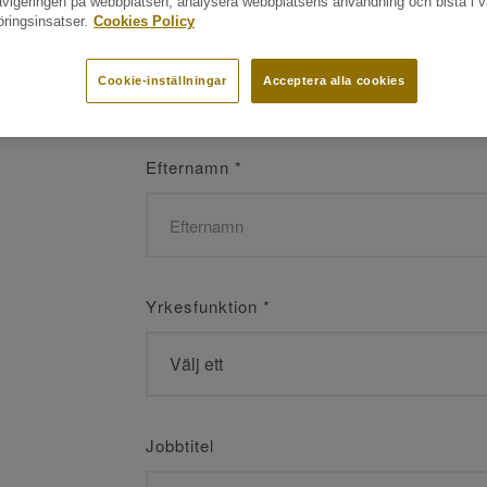
navigeringen på webbplatsen, analysera webbplatsens användning och bistå i v
ringsinsatser.
Cookies Policy
Namn
*
Cookie-inställningar
Acceptera alla cookies
Efternamn
*
Yrkesfunktion
*
Jobbtitel