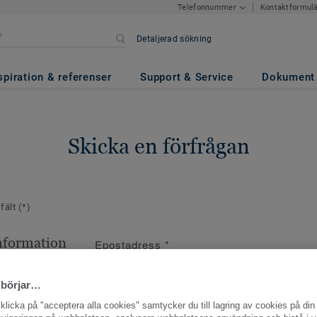
Kontaktformul
Telefonnummer
Detaljerad sökning
spiration & referenser
Support & Service
Dokument
Skicka en förfrågan
 fält
(*)
nformation
Epostadress
*
ppgifter
 börjar…
licka på "acceptera alla cookies" samtycker du till lagring av cookies på din 