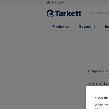
Sverige
Produkter
Segment
In
Obligatoriska
Kontakti
Dina kontaktu
Innan du
Genom att k