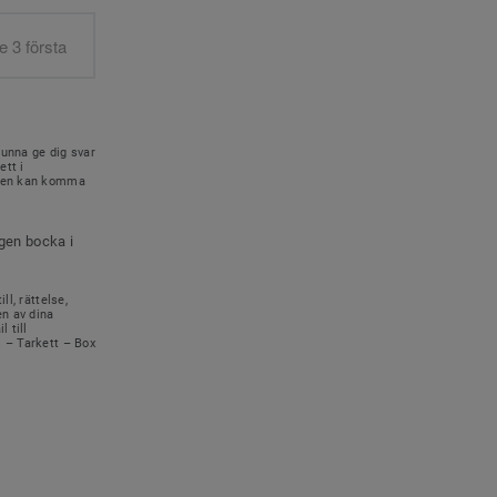
kunna ge dig svar
ett i
onen kan komma
igen bocka i
ll, rättelse,
en av dina
 till
s – Tarkett – Box