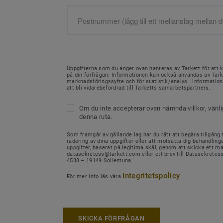
Uppgifterna som du anger ovan hanteras av Tarkett för att 
på din förfrågan. Informationen kan också användas av Tark
marknadsföringssyfte och för statistik/analys . Informati
att bli vidarebefordrad till Tarketts samarbetspartners.
Om du inte accepterar ovan nämnda villkor, vänl
denna ruta.
Som framgår av gällande lag har du rätt att begära tillgång ti
radering av dina uppgifter eller att motsätta dig behandling
uppgifter, baserat på legitima skäl, genom att skicka ett mail
datasekretess@tarkett.com eller ett brev till Datasekretes
4538 – 19149 Sollentuna.
Integritetspolicy
För mer info läs våra
SKICKA FÖRFRÅGAN