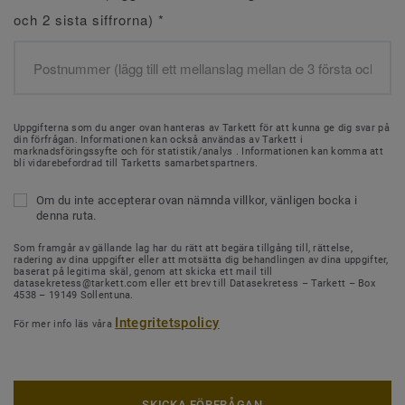
och 2 sista siffrorna)
*
Uppgifterna som du anger ovan hanteras av Tarkett för att kunna ge dig svar på
din förfrågan. Informationen kan också användas av Tarkett i
marknadsföringssyfte och för statistik/analys . Informationen kan komma att
bli vidarebefordrad till Tarketts samarbetspartners.
Om du inte accepterar ovan nämnda villkor, vänligen bocka i
denna ruta.
Som framgår av gällande lag har du rätt att begära tillgång till, rättelse,
radering av dina uppgifter eller att motsätta dig behandlingen av dina uppgifter,
baserat på legitima skäl, genom att skicka ett mail till
datasekretess@tarkett.com eller ett brev till Datasekretess – Tarkett – Box
4538 – 19149 Sollentuna.
Integritetspolicy
För mer info läs våra
SKICKA FÖRFRÅGAN