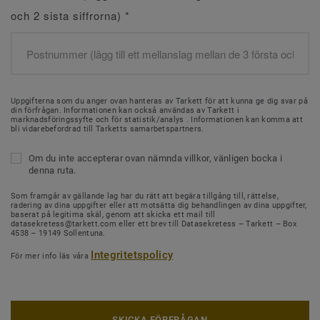
och 2 sista siffrorna)
*
Uppgifterna som du anger ovan hanteras av Tarkett för att kunna ge dig svar på
din förfrågan. Informationen kan också användas av Tarkett i
marknadsföringssyfte och för statistik/analys . Informationen kan komma att
bli vidarebefordrad till Tarketts samarbetspartners.
Om du inte accepterar ovan nämnda villkor, vänligen bocka i
denna ruta.
Som framgår av gällande lag har du rätt att begära tillgång till, rättelse,
radering av dina uppgifter eller att motsätta dig behandlingen av dina uppgifter,
baserat på legitima skäl, genom att skicka ett mail till
datasekretess@tarkett.com eller ett brev till Datasekretess – Tarkett – Box
4538 – 19149 Sollentuna.
Integritetspolicy
För mer info läs våra
SKICKA FÖRFRÅGAN