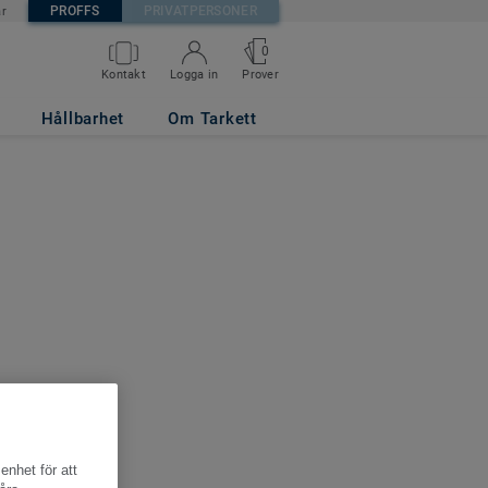
PROFFS
PRIVATPERSONER
är
0
Kontakt
Logga in
Prover
Hållbarhet
Om Tarkett
enhet för att