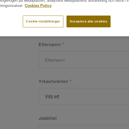
navigeringen på webbplatsen, analysera webbplatsens användning och bistå i v
ringsinsatser.
Cookies Policy
Namn
*
Cookie-inställningar
Acceptera alla cookies
Efternamn
*
Yrkesfunktion
*
Jobbtitel