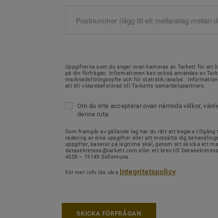
Uppgifterna som du anger ovan hanteras av Tarkett för att 
på din förfrågan. Informationen kan också användas av Tark
marknadsföringssyfte och för statistik/analys . Informati
att bli vidarebefordrad till Tarketts samarbetspartners.
Om du inte accepterar ovan nämnda villkor, vänl
denna ruta.
Som framgår av gällande lag har du rätt att begära tillgång ti
radering av dina uppgifter eller att motsätta dig behandling
uppgifter, baserat på legitima skäl, genom att skicka ett mail
datasekretess@tarkett.com eller ett brev till Datasekretes
4538 – 19149 Sollentuna.
Integritetspolicy
För mer info läs våra
SKICKA FÖRFRÅGAN