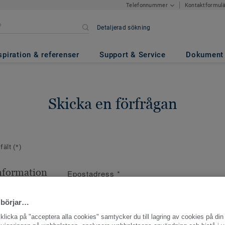
Kontaktformul
Telefonnummer
Detaljerad sökning
spiration & referenser
Support & Service
Dokument
Skicka en förfrågan
 fält
(*)
nformation
Epostadress
*
ppgifter
 börjar…
licka på "acceptera alla cookies" samtycker du till lagring av cookies på din 