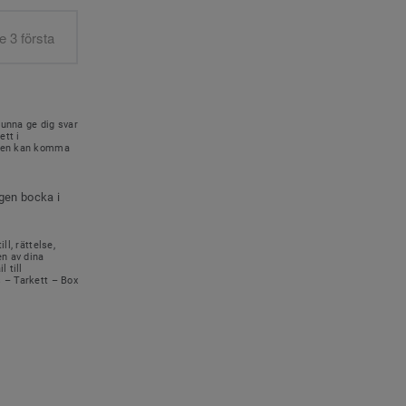
kunna ge dig svar
ett i
onen kan komma
igen bocka i
ll, rättelse,
en av dina
 till
s – Tarkett – Box