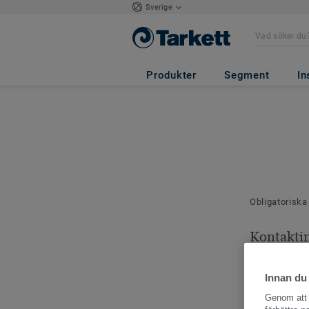
Sverige
Produkter
Segment
In
Obligatoriska
Kontakti
Dina kontaktu
Innan du
Genom att k