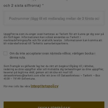
och 2 sista siffrorna)
*
Uppgifterna som du anger ovan hanteras av Tarkett för att kunna ge dig svar på
din förfrågan. Informationen kan också användas av Tarkett i
marknadsföringssyfte och för statistik/analys . Informationen kan komma att
bli vidarebefordrad till Tarketts samarbetspartners.
Om du inte accepterar ovan nämnda villkor, vänligen bocka i
denna ruta.
Som framgår av gällande lag har du rätt att begära tillgång till, rättelse,
radering av dina uppgifter eller att motsätta dig behandlingen av dina uppgifter,
baserat på legitima skäl, genom att skicka ett mail till
datasekretess@tarkett.com eller ett brev till Datasekretess – Tarkett – Box
4538 – 19149 Sollentuna.
Integritetspolicy
För mer info läs våra
SKICKA FÖRFRÅGAN