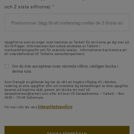
och 2 sista siffrorna)
*
Uppgifterna som du anger ovan hanteras av Tarkett för att kunna ge dig svar på
din förfrågan. Informationen kan också användas av Tarkett i
marknadsföringssyfte och för statistik/analys . Informationen kan komma att
bli vidarebefordrad till Tarketts samarbetspartners.
Om du inte accepterar ovan nämnda villkor, vänligen bocka i
denna ruta.
Som framgår av gällande lag har du rätt att begära tillgång till, rättelse,
radering av dina uppgifter eller att motsätta dig behandlingen av dina uppgifter,
baserat på legitima skäl, genom att skicka ett mail till
datasekretess@tarkett.com eller ett brev till Datasekretess – Tarkett – Box
4538 – 19149 Sollentuna.
Integritetspolicy
För mer info läs våra
SKICKA FÖRFRÅGAN