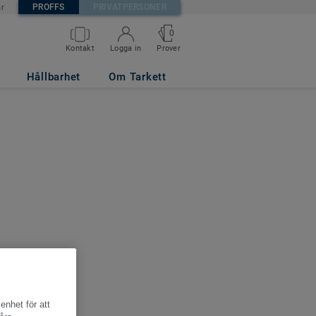
PROFFS
PRIVATPERSONER
är
0
Kontakt
Logga in
Prover
Hållbarhet
Om Tarkett
enhet för att