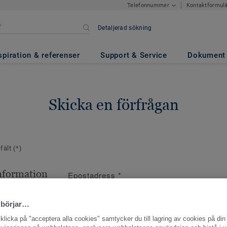
Kontaktformul
Telefonnummer
Detaljerad sökning
spiration & referenser
Support & Service
Dokument
Skicka en förfrågan
 fält
(*)
nformation
Epostadress
*
ppgifter
 börjar…
licka på "acceptera alla cookies" samtycker du till lagring av cookies på din 