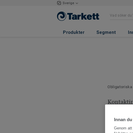
Sverige
Produkter
Segment
In
Obligatoriska
Kontakti
Dina kontaktu
Innan du
Genom att k