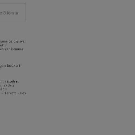
kunna ge dig svar
ett i
onen kan komma
igen bocka i
ll, rättelse,
en av dina
 till
s – Tarkett – Box