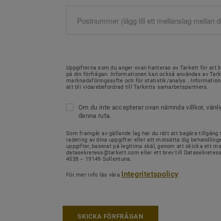
Uppgifterna som du anger ovan hanteras av Tarkett för att 
på din förfrågan. Informationen kan också användas av Tark
marknadsföringssyfte och för statistik/analys . Informati
att bli vidarebefordrad till Tarketts samarbetspartners.
Om du inte accepterar ovan nämnda villkor, vänl
denna ruta.
Som framgår av gällande lag har du rätt att begära tillgång ti
radering av dina uppgifter eller att motsätta dig behandling
uppgifter, baserat på legitima skäl, genom att skicka ett mail
datasekretess@tarkett.com eller ett brev till Datasekretes
4538 – 19149 Sollentuna.
Integritetspolicy
För mer info läs våra
SKICKA FÖRFRÅGAN