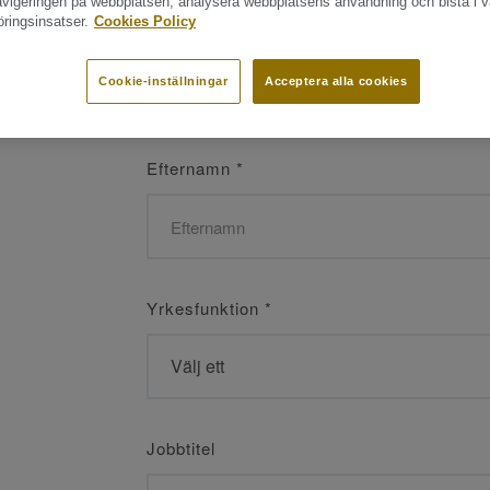
navigeringen på webbplatsen, analysera webbplatsens användning och bistå i v
ringsinsatser.
Cookies Policy
Namn
*
Cookie-inställningar
Acceptera alla cookies
Efternamn
*
Yrkesfunktion
*
Jobbtitel