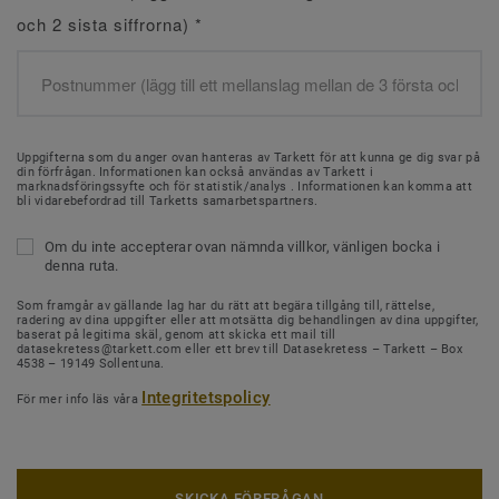
och 2 sista siffrorna)
*
Uppgifterna som du anger ovan hanteras av Tarkett för att kunna ge dig svar på
din förfrågan. Informationen kan också användas av Tarkett i
marknadsföringssyfte och för statistik/analys . Informationen kan komma att
bli vidarebefordrad till Tarketts samarbetspartners.
Om du inte accepterar ovan nämnda villkor, vänligen bocka i
denna ruta.
Som framgår av gällande lag har du rätt att begära tillgång till, rättelse,
radering av dina uppgifter eller att motsätta dig behandlingen av dina uppgifter,
baserat på legitima skäl, genom att skicka ett mail till
datasekretess@tarkett.com eller ett brev till Datasekretess – Tarkett – Box
4538 – 19149 Sollentuna.
Integritetspolicy
För mer info läs våra
SKICKA FÖRFRÅGAN