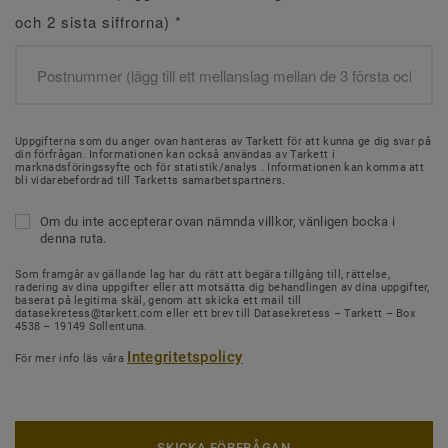
och 2 sista siffrorna)
*
Uppgifterna som du anger ovan hanteras av Tarkett för att kunna ge dig svar på
din förfrågan. Informationen kan också användas av Tarkett i
marknadsföringssyfte och för statistik/analys . Informationen kan komma att
bli vidarebefordrad till Tarketts samarbetspartners.
Om du inte accepterar ovan nämnda villkor, vänligen bocka i
denna ruta.
Som framgår av gällande lag har du rätt att begära tillgång till, rättelse,
radering av dina uppgifter eller att motsätta dig behandlingen av dina uppgifter,
baserat på legitima skäl, genom att skicka ett mail till
datasekretess@tarkett.com eller ett brev till Datasekretess – Tarkett – Box
4538 – 19149 Sollentuna.
Integritetspolicy
För mer info läs våra
SKICKA FÖRFRÅGAN