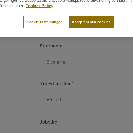
navigeringen på webbplatsen, analysera webbplatsens användning och bistå i v
ringsinsatser.
Cookies Policy
Namn
*
Cookie-inställningar
Acceptera alla cookies
Efternamn
*
Yrkesfunktion
*
Jobbtitel