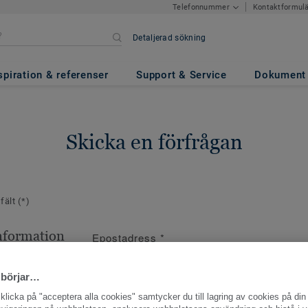
Kontaktformul
Telefonnummer
Detaljerad sökning
spiration & referenser
Support & Service
Dokument
Skicka en förfrågan
 fält
(*)
nformation
Epostadress
*
ppgifter
 börjar…
licka på "acceptera alla cookies" samtycker du till lagring av cookies på din 