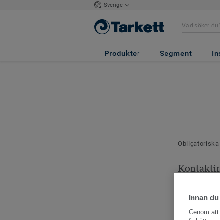
Sverige
Produkter
Segment
In
Obligatoriska
Kontakti
Dina kontaktu
Innan du
Genom att k