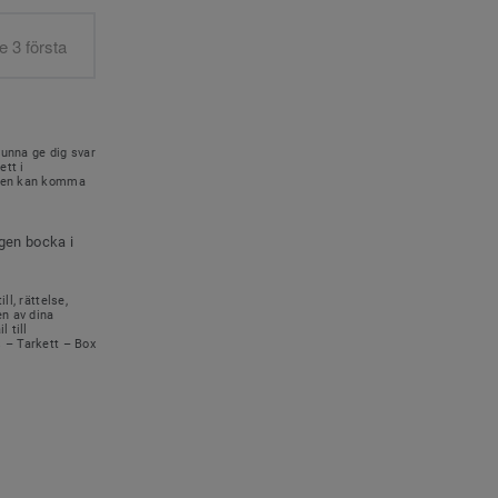
kunna ge dig svar
ett i
onen kan komma
igen bocka i
ll, rättelse,
en av dina
 till
s – Tarkett – Box