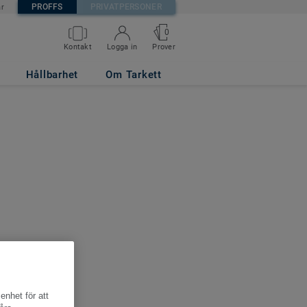
PROFFS
PRIVATPERSONER
är
0
Kontakt
Logga in
Prover
Hållbarhet
Om Tarkett
enhet för att