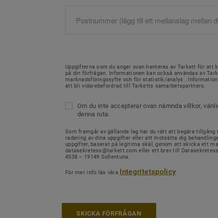
Uppgifterna som du anger ovan hanteras av Tarkett för att 
på din förfrågan. Informationen kan också användas av Tark
marknadsföringssyfte och för statistik/analys . Informati
att bli vidarebefordrad till Tarketts samarbetspartners.
Om du inte accepterar ovan nämnda villkor, vänl
denna ruta.
Som framgår av gällande lag har du rätt att begära tillgång ti
radering av dina uppgifter eller att motsätta dig behandling
uppgifter, baserat på legitima skäl, genom att skicka ett mail
datasekretess@tarkett.com eller ett brev till Datasekretes
4538 – 19149 Sollentuna.
Integritetspolicy
För mer info läs våra
SKICKA FÖRFRÅGAN