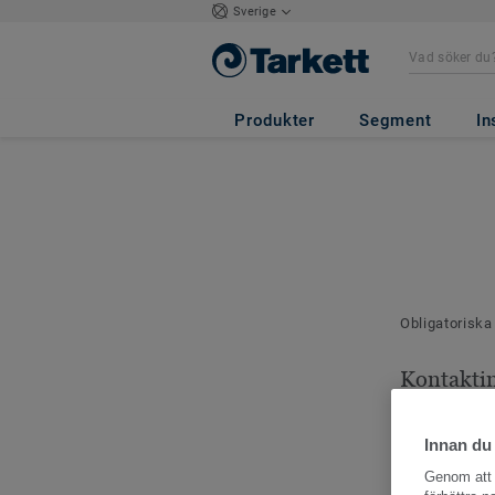
Sverige
Produkter
Segment
In
Obligatoriska
Kontakti
Dina kontaktu
Innan du
Genom att k