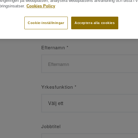
navigeringen på webbplatsen, analysera webbplatsens användning och bistå i v
ringsinsatser.
Cookies Policy
Namn
*
Cookie-inställningar
Acceptera alla cookies
Efternamn
*
Yrkesfunktion
*
Jobbtitel