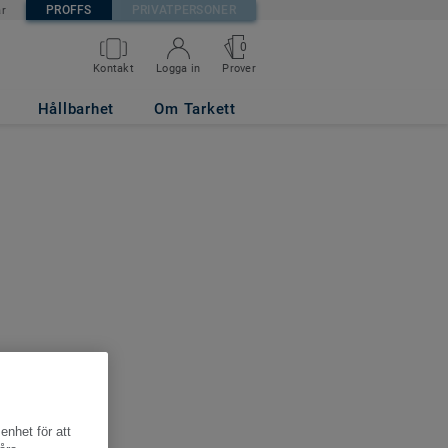
PROFFS
PRIVATPERSONER
är
0
Kontakt
Logga in
Prover
Hållbarhet
Om Tarkett
enhet för att