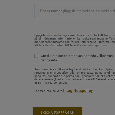
Uppgifterna som du anger ovan hanteras av Tarkett för att 
på din förfrågan. Informationen kan också användas av Tark
marknadsföringssyfte och för statistik/analys . Informati
att bli vidarebefordrad till Tarketts samarbetspartners.
Om du inte accepterar ovan nämnda villkor, vänl
denna ruta.
Som framgår av gällande lag har du rätt att begära tillgång ti
radering av dina uppgifter eller att motsätta dig behandling
uppgifter, baserat på legitima skäl, genom att skicka ett mail
datasekretess@tarkett.com eller ett brev till Datasekretes
4538 – 19149 Sollentuna.
Integritetspolicy
För mer info läs våra
SKICKA FÖRFRÅGAN