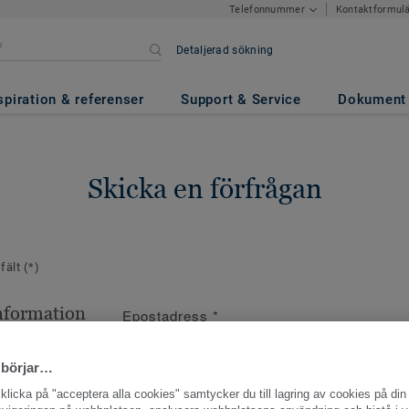
Kontaktformul
Telefonnummer
Detaljerad sökning
spiration & referenser
Support & Service
Dokument
Skicka en förfrågan
 fält
(*)
nformation
Epostadress
*
ppgifter
 börjar…
licka på "acceptera alla cookies" samtycker du till lagring av cookies på din 