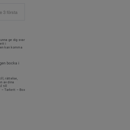
kunna ge dig svar
ett i
onen kan komma
igen bocka i
ll, rättelse,
en av dina
 till
s – Tarkett – Box