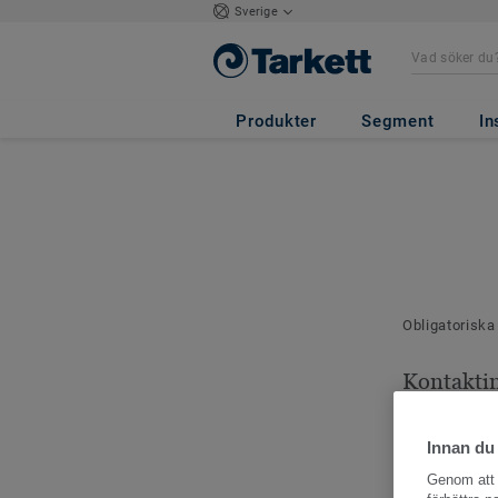
Sverige
Produkter
Segment
In
Obligatoriska
Kontakti
Dina kontaktu
Innan du
Genom att k