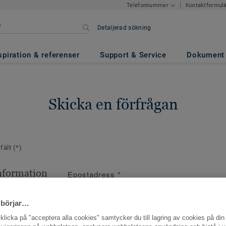
Kontaktformul
Telefonnummer
Detaljerad sökning
spiration & referenser
Support & Service
Dokument
Skicka en förfrågan
 fält
(*)
nformation
Epostadress
*
ppgifter
 börjar…
licka på "acceptera alla cookies" samtycker du till lagring av cookies på din 