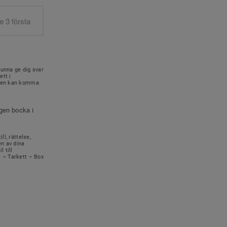
kunna ge dig svar
ett i
onen kan komma
igen bocka i
ll, rättelse,
en av dina
 till
s – Tarkett – Box