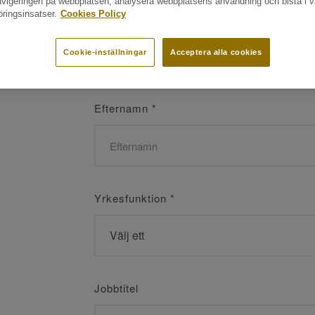
navigeringen på webbplatsen, analysera webbplatsens användning och bistå i v
ringsinsatser.
Cookies Policy
Namn
*
Cookie-inställningar
Acceptera alla cookies
Efternamn
*
Yrkesfunktion
*
Jobbtitel