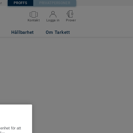
PROFFS
PRIVATPERSONER
är
0
Kontakt
Logga in
Prover
Hållbarhet
Om Tarkett
enhet för att