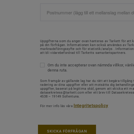
Uppgifterna som du anger ovan hanteras av Tarkett för att 
på din förfrågan. Informationen kan också användas av Tark
marknadsföringssyfte och för statistik/analys . Informati
att bli vidarebefordrad till Tarketts samarbetspartners.
Om du inte accepterar ovan nämnda villkor, vänl
denna ruta.
Som framgår av gällande lag har du rätt att begära tillgång ti
radering av dina uppgifter eller att motsätta dig behandling
uppgifter, baserat på legitima skäl, genom att skicka ett mail
datasekretess@tarkett.com eller ett brev till Datasekretes
4538 – 19149 Sollentuna.
Integritetspolicy
För mer info läs våra
SKICKA FÖRFRÅGAN