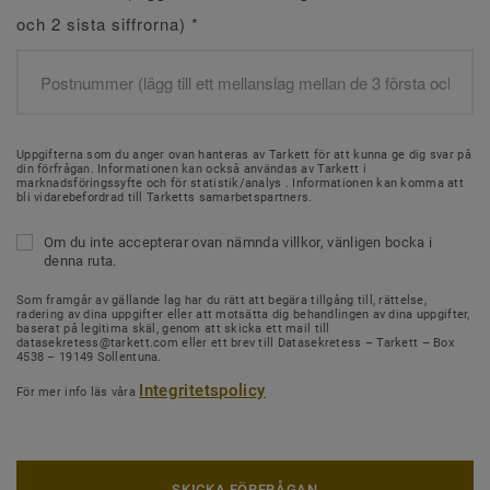
och 2 sista siffrorna)
*
Uppgifterna som du anger ovan hanteras av Tarkett för att kunna ge dig svar på
din förfrågan. Informationen kan också användas av Tarkett i
marknadsföringssyfte och för statistik/analys . Informationen kan komma att
bli vidarebefordrad till Tarketts samarbetspartners.
Om du inte accepterar ovan nämnda villkor, vänligen bocka i
denna ruta.
Som framgår av gällande lag har du rätt att begära tillgång till, rättelse,
radering av dina uppgifter eller att motsätta dig behandlingen av dina uppgifter,
baserat på legitima skäl, genom att skicka ett mail till
datasekretess@tarkett.com eller ett brev till Datasekretess – Tarkett – Box
4538 – 19149 Sollentuna.
Integritetspolicy
För mer info läs våra
SKICKA FÖRFRÅGAN