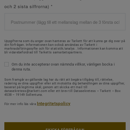
och 2 sista siffrorna)
*
Uppgifterna som du anger ovan hanteras av Tarkett för att kunna ge dig svar på
din förfrågan. Informationen kan också användas av Tarkett i
marknadsföringssyfte och för statistik/analys . Informationen kan komma att
bli vidarebefordrad till Tarketts samarbetspartners.
Om du inte accepterar ovan nämnda villkor, vänligen bocka i
denna ruta.
Som framgår av gällande lag har du rätt att begära tillgång till, rättelse,
radering av dina uppgifter eller att motsätta dig behandlingen av dina uppgifter,
baserat på legitima skäl, genom att skicka ett mail till
datasekretess@tarkett.com eller ett brev till Datasekretess – Tarkett – Box
4538 – 19149 Sollentuna.
Integritetspolicy
För mer info läs våra
SKICKA FÖRFRÅGAN