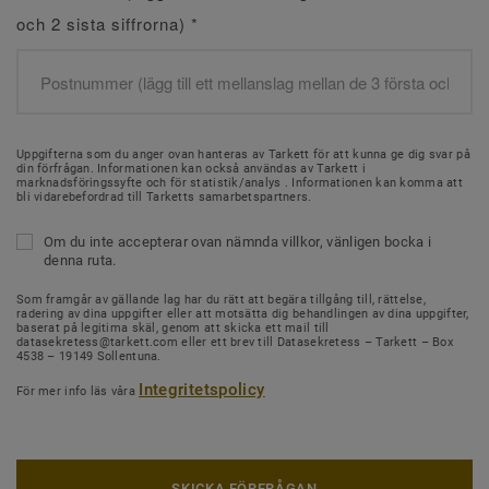
och 2 sista siffrorna)
*
Uppgifterna som du anger ovan hanteras av Tarkett för att kunna ge dig svar på
din förfrågan. Informationen kan också användas av Tarkett i
marknadsföringssyfte och för statistik/analys . Informationen kan komma att
bli vidarebefordrad till Tarketts samarbetspartners.
Om du inte accepterar ovan nämnda villkor, vänligen bocka i
denna ruta.
Som framgår av gällande lag har du rätt att begära tillgång till, rättelse,
radering av dina uppgifter eller att motsätta dig behandlingen av dina uppgifter,
baserat på legitima skäl, genom att skicka ett mail till
datasekretess@tarkett.com eller ett brev till Datasekretess – Tarkett – Box
4538 – 19149 Sollentuna.
Integritetspolicy
För mer info läs våra
SKICKA FÖRFRÅGAN