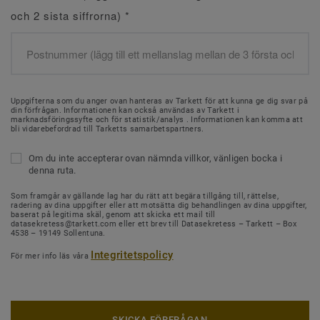
och 2 sista siffrorna)
*
Uppgifterna som du anger ovan hanteras av Tarkett för att kunna ge dig svar på
din förfrågan. Informationen kan också användas av Tarkett i
marknadsföringssyfte och för statistik/analys . Informationen kan komma att
bli vidarebefordrad till Tarketts samarbetspartners.
Om du inte accepterar ovan nämnda villkor, vänligen bocka i
denna ruta.
Som framgår av gällande lag har du rätt att begära tillgång till, rättelse,
radering av dina uppgifter eller att motsätta dig behandlingen av dina uppgifter,
baserat på legitima skäl, genom att skicka ett mail till
datasekretess@tarkett.com eller ett brev till Datasekretess – Tarkett – Box
4538 – 19149 Sollentuna.
Integritetspolicy
För mer info läs våra
SKICKA FÖRFRÅGAN