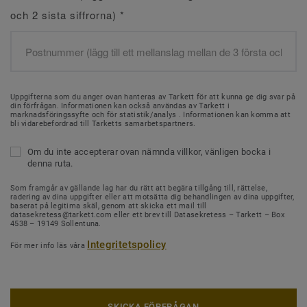
och 2 sista siffrorna)
*
Uppgifterna som du anger ovan hanteras av Tarkett för att kunna ge dig svar på
din förfrågan. Informationen kan också användas av Tarkett i
marknadsföringssyfte och för statistik/analys . Informationen kan komma att
bli vidarebefordrad till Tarketts samarbetspartners.
Om du inte accepterar ovan nämnda villkor, vänligen bocka i
denna ruta.
Som framgår av gällande lag har du rätt att begära tillgång till, rättelse,
radering av dina uppgifter eller att motsätta dig behandlingen av dina uppgifter,
baserat på legitima skäl, genom att skicka ett mail till
datasekretess@tarkett.com eller ett brev till Datasekretess – Tarkett – Box
4538 – 19149 Sollentuna.
Integritetspolicy
För mer info läs våra
SKICKA FÖRFRÅGAN