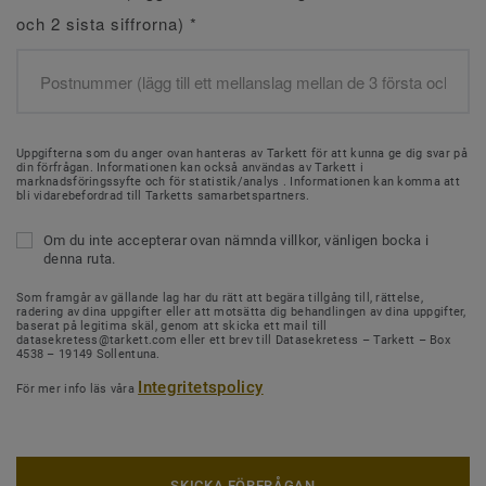
och 2 sista siffrorna)
*
Uppgifterna som du anger ovan hanteras av Tarkett för att kunna ge dig svar på
din förfrågan. Informationen kan också användas av Tarkett i
marknadsföringssyfte och för statistik/analys . Informationen kan komma att
bli vidarebefordrad till Tarketts samarbetspartners.
Om du inte accepterar ovan nämnda villkor, vänligen bocka i
denna ruta.
Som framgår av gällande lag har du rätt att begära tillgång till, rättelse,
radering av dina uppgifter eller att motsätta dig behandlingen av dina uppgifter,
baserat på legitima skäl, genom att skicka ett mail till
datasekretess@tarkett.com eller ett brev till Datasekretess – Tarkett – Box
4538 – 19149 Sollentuna.
Integritetspolicy
För mer info läs våra
SKICKA FÖRFRÅGAN