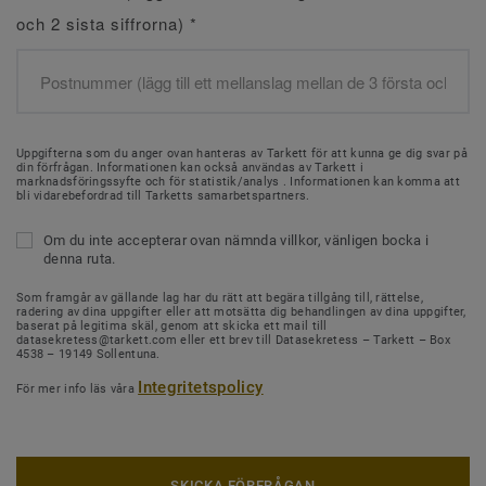
och 2 sista siffrorna)
*
Uppgifterna som du anger ovan hanteras av Tarkett för att kunna ge dig svar på
din förfrågan. Informationen kan också användas av Tarkett i
marknadsföringssyfte och för statistik/analys . Informationen kan komma att
bli vidarebefordrad till Tarketts samarbetspartners.
Om du inte accepterar ovan nämnda villkor, vänligen bocka i
denna ruta.
Som framgår av gällande lag har du rätt att begära tillgång till, rättelse,
radering av dina uppgifter eller att motsätta dig behandlingen av dina uppgifter,
baserat på legitima skäl, genom att skicka ett mail till
datasekretess@tarkett.com eller ett brev till Datasekretess – Tarkett – Box
4538 – 19149 Sollentuna.
Integritetspolicy
För mer info läs våra
SKICKA FÖRFRÅGAN