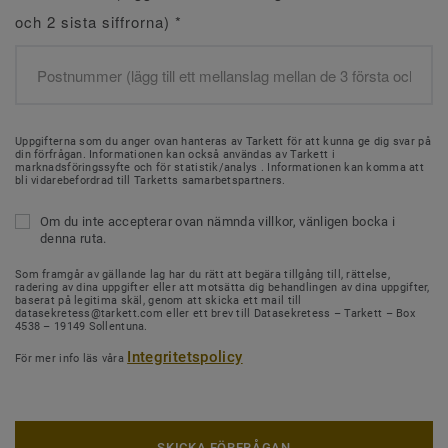
och 2 sista siffrorna)
*
Uppgifterna som du anger ovan hanteras av Tarkett för att kunna ge dig svar på
din förfrågan. Informationen kan också användas av Tarkett i
marknadsföringssyfte och för statistik/analys . Informationen kan komma att
bli vidarebefordrad till Tarketts samarbetspartners.
Om du inte accepterar ovan nämnda villkor, vänligen bocka i
denna ruta.
Som framgår av gällande lag har du rätt att begära tillgång till, rättelse,
radering av dina uppgifter eller att motsätta dig behandlingen av dina uppgifter,
baserat på legitima skäl, genom att skicka ett mail till
datasekretess@tarkett.com eller ett brev till Datasekretess – Tarkett – Box
4538 – 19149 Sollentuna.
Integritetspolicy
För mer info läs våra
SKICKA FÖRFRÅGAN