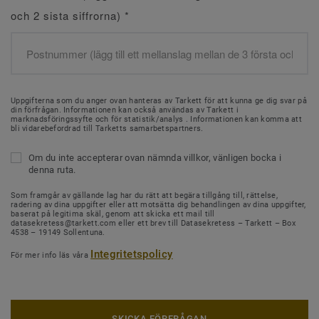
och 2 sista siffrorna)
*
Uppgifterna som du anger ovan hanteras av Tarkett för att kunna ge dig svar på
din förfrågan. Informationen kan också användas av Tarkett i
marknadsföringssyfte och för statistik/analys . Informationen kan komma att
bli vidarebefordrad till Tarketts samarbetspartners.
Om du inte accepterar ovan nämnda villkor, vänligen bocka i
denna ruta.
Som framgår av gällande lag har du rätt att begära tillgång till, rättelse,
radering av dina uppgifter eller att motsätta dig behandlingen av dina uppgifter,
baserat på legitima skäl, genom att skicka ett mail till
datasekretess@tarkett.com eller ett brev till Datasekretess – Tarkett – Box
4538 – 19149 Sollentuna.
Integritetspolicy
För mer info läs våra
SKICKA FÖRFRÅGAN