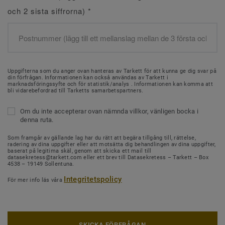
och 2 sista siffrorna)
*
Uppgifterna som du anger ovan hanteras av Tarkett för att kunna ge dig svar på
din förfrågan. Informationen kan också användas av Tarkett i
marknadsföringssyfte och för statistik/analys . Informationen kan komma att
bli vidarebefordrad till Tarketts samarbetspartners.
Om du inte accepterar ovan nämnda villkor, vänligen bocka i
denna ruta.
Som framgår av gällande lag har du rätt att begära tillgång till, rättelse,
radering av dina uppgifter eller att motsätta dig behandlingen av dina uppgifter,
baserat på legitima skäl, genom att skicka ett mail till
datasekretess@tarkett.com eller ett brev till Datasekretess – Tarkett – Box
4538 – 19149 Sollentuna.
Integritetspolicy
För mer info läs våra
SKICKA FÖRFRÅGAN