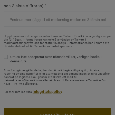
och 2 sista siffrorna)
*
Uppgifterna som du anger ovan hanteras av Tarkett för att kunna ge dig svar på
din förfrågan. Informationen kan också användas av Tarkett i
marknadsföringssyfte och för statistik/analys . Informationen kan komma att
bli vidarebefordrad till Tarketts samarbetspartners.
Om du inte accepterar ovan nämnda villkor, vänligen bocka i
denna ruta.
Som framgår av gällande lag har du rätt att begära tillgång till, rättelse,
radering av dina uppgifter eller att motsätta dig behandlingen av dina uppgifter,
baserat på legitima skäl, genom att skicka ett mail till
datasekretess@tarkett.com eller ett brev till Datasekretess – Tarkett – Box
4538 – 19149 Sollentuna.
Integritetspolicy
För mer info läs våra
SKICKA FÖRFRÅGAN