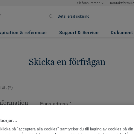
Kontaktformul
Telefonnummer
Detaljerad sökning
spiration & referenser
Support & Service
Dokument
Skicka en förfrågan
 fält
(*)
nformation
Epostadress
*
ppgifter
 börjar…
licka på "acceptera alla cookies" samtycker du till lagring av cookies på din 