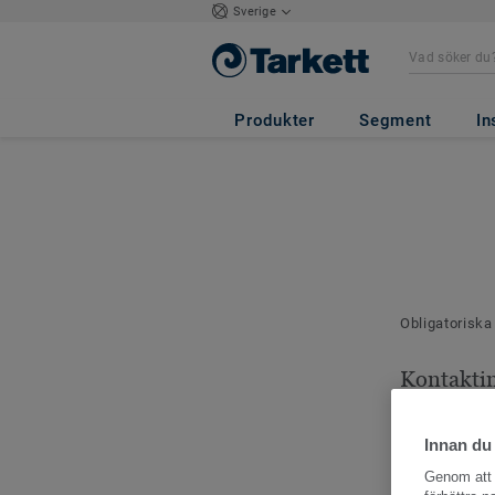
Sverige
Produkter
Segment
In
Obligatoriska
Kontakti
Dina kontaktu
Innan du
Genom att k