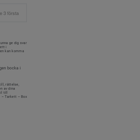
kunna ge dig svar
ett i
onen kan komma
igen bocka i
ll, rättelse,
en av dina
 till
s – Tarkett – Box