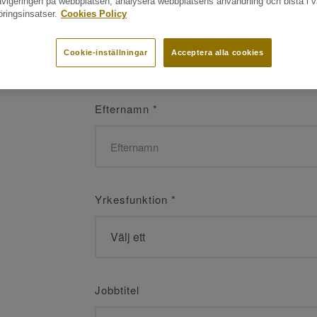
navigeringen på webbplatsen, analysera webbplatsens användning och bistå i v
ringsinsatser.
Cookies Policy
Namn
*
Cookie-inställningar
Acceptera alla cookies
Efternamn
*
Yrkesfunktion
*
Jobbtitel