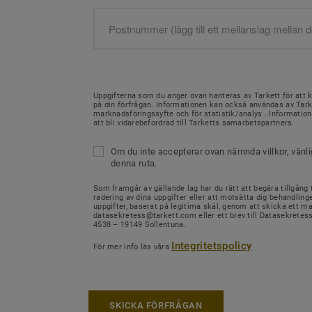
Uppgifterna som du anger ovan hanteras av Tarkett för att 
på din förfrågan. Informationen kan också användas av Tark
marknadsföringssyfte och för statistik/analys . Informati
att bli vidarebefordrad till Tarketts samarbetspartners.
Om du inte accepterar ovan nämnda villkor, vänl
denna ruta.
Som framgår av gällande lag har du rätt att begära tillgång ti
radering av dina uppgifter eller att motsätta dig behandling
uppgifter, baserat på legitima skäl, genom att skicka ett mail
datasekretess@tarkett.com eller ett brev till Datasekretes
4538 – 19149 Sollentuna.
Integritetspolicy
För mer info läs våra
SKICKA FÖRFRÅGAN