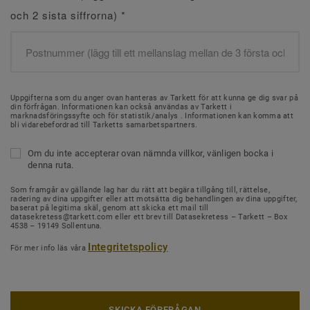
och 2 sista siffrorna)
*
Uppgifterna som du anger ovan hanteras av Tarkett för att kunna ge dig svar på
din förfrågan. Informationen kan också användas av Tarkett i
marknadsföringssyfte och för statistik/analys . Informationen kan komma att
bli vidarebefordrad till Tarketts samarbetspartners.
Om du inte accepterar ovan nämnda villkor, vänligen bocka i
denna ruta.
Som framgår av gällande lag har du rätt att begära tillgång till, rättelse,
radering av dina uppgifter eller att motsätta dig behandlingen av dina uppgifter,
baserat på legitima skäl, genom att skicka ett mail till
datasekretess@tarkett.com eller ett brev till Datasekretess – Tarkett – Box
4538 – 19149 Sollentuna.
Integritetspolicy
För mer info läs våra
SKICKA FÖRFRÅGAN