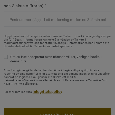
och 2 sista siffrorna)
*
Uppgifterna som du anger ovan hanteras av Tarkett för att kunna ge dig svar på
din förfrågan. Informationen kan också användas av Tarkett i
marknadsföringssyfte och för statistik/analys . Informationen kan komma att
bli vidarebefordrad till Tarketts samarbetspartners.
Om du inte accepterar ovan nämnda villkor, vänligen bocka i
denna ruta.
Som framgår av gällande lag har du rätt att begära tillgång till, rättelse,
radering av dina uppgifter eller att motsätta dig behandlingen av dina uppgifter,
baserat på legitima skäl, genom att skicka ett mail till
datasekretess@tarkett.com eller ett brev till Datasekretess – Tarkett – Box
4538 – 19149 Sollentuna.
Integritetspolicy
För mer info läs våra
SKICKA FÖRFRÅGAN