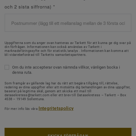
och 2 sista siffrorna)
*
Uppgifterna som du anger ovan hanteras av Tarkett för att kunna ge dig svar på
din förfrågan. Informationen kan också användas av Tarkett i
marknadsföringssyfte och för statistik/analys . Informationen kan komma att
bli vidarebefordrad till Tarketts samarbetspartners.
Om du inte accepterar ovan nämnda villkor, vänligen bocka i
denna ruta.
Som framgår av gällande lag har du rätt att begära tillgång till, rättelse,
radering av dina uppgifter eller att motsätta dig behandlingen av dina uppgifter,
baserat på legitima skäl, genom att skicka ett mail till
datasekretess@tarkett.com eller ett brev till Datasekretess – Tarkett – Box
4538 – 19149 Sollentuna.
Integritetspolicy
För mer info läs våra
SKICKA FÖRFRÅGAN