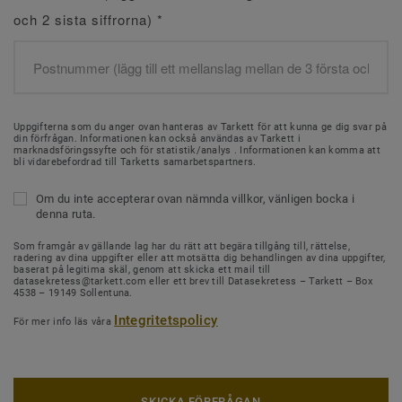
och 2 sista siffrorna)
*
Uppgifterna som du anger ovan hanteras av Tarkett för att kunna ge dig svar på
din förfrågan. Informationen kan också användas av Tarkett i
marknadsföringssyfte och för statistik/analys . Informationen kan komma att
bli vidarebefordrad till Tarketts samarbetspartners.
Om du inte accepterar ovan nämnda villkor, vänligen bocka i
denna ruta.
Som framgår av gällande lag har du rätt att begära tillgång till, rättelse,
radering av dina uppgifter eller att motsätta dig behandlingen av dina uppgifter,
baserat på legitima skäl, genom att skicka ett mail till
datasekretess@tarkett.com eller ett brev till Datasekretess – Tarkett – Box
4538 – 19149 Sollentuna.
Integritetspolicy
För mer info läs våra
SKICKA FÖRFRÅGAN