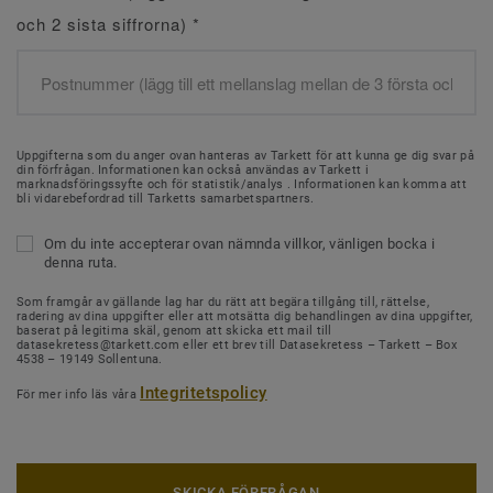
och 2 sista siffrorna)
*
Uppgifterna som du anger ovan hanteras av Tarkett för att kunna ge dig svar på
din förfrågan. Informationen kan också användas av Tarkett i
marknadsföringssyfte och för statistik/analys . Informationen kan komma att
bli vidarebefordrad till Tarketts samarbetspartners.
Om du inte accepterar ovan nämnda villkor, vänligen bocka i
denna ruta.
Som framgår av gällande lag har du rätt att begära tillgång till, rättelse,
radering av dina uppgifter eller att motsätta dig behandlingen av dina uppgifter,
baserat på legitima skäl, genom att skicka ett mail till
datasekretess@tarkett.com eller ett brev till Datasekretess – Tarkett – Box
4538 – 19149 Sollentuna.
Integritetspolicy
För mer info läs våra
SKICKA FÖRFRÅGAN