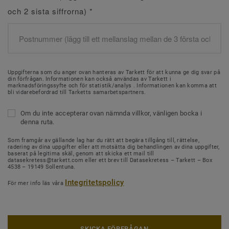
och 2 sista siffrorna)
*
Uppgifterna som du anger ovan hanteras av Tarkett för att kunna ge dig svar på
din förfrågan. Informationen kan också användas av Tarkett i
marknadsföringssyfte och för statistik/analys . Informationen kan komma att
bli vidarebefordrad till Tarketts samarbetspartners.
Om du inte accepterar ovan nämnda villkor, vänligen bocka i
denna ruta.
Som framgår av gällande lag har du rätt att begära tillgång till, rättelse,
radering av dina uppgifter eller att motsätta dig behandlingen av dina uppgifter,
baserat på legitima skäl, genom att skicka ett mail till
datasekretess@tarkett.com eller ett brev till Datasekretess – Tarkett – Box
4538 – 19149 Sollentuna.
Integritetspolicy
För mer info läs våra
SKICKA FÖRFRÅGAN