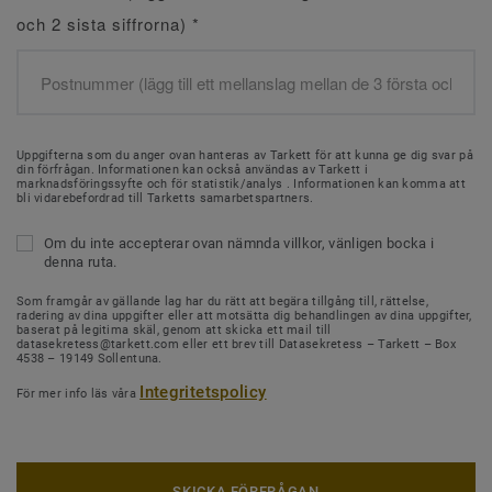
och 2 sista siffrorna)
*
Uppgifterna som du anger ovan hanteras av Tarkett för att kunna ge dig svar på
din förfrågan. Informationen kan också användas av Tarkett i
marknadsföringssyfte och för statistik/analys . Informationen kan komma att
bli vidarebefordrad till Tarketts samarbetspartners.
Om du inte accepterar ovan nämnda villkor, vänligen bocka i
denna ruta.
Som framgår av gällande lag har du rätt att begära tillgång till, rättelse,
radering av dina uppgifter eller att motsätta dig behandlingen av dina uppgifter,
baserat på legitima skäl, genom att skicka ett mail till
datasekretess@tarkett.com eller ett brev till Datasekretess – Tarkett – Box
4538 – 19149 Sollentuna.
Integritetspolicy
För mer info läs våra
SKICKA FÖRFRÅGAN