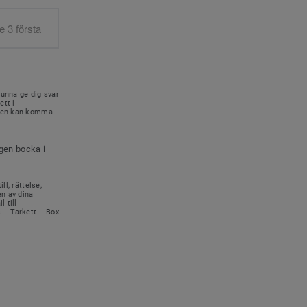
kunna ge dig svar
ett i
onen kan komma
igen bocka i
ll, rättelse,
en av dina
 till
s – Tarkett – Box