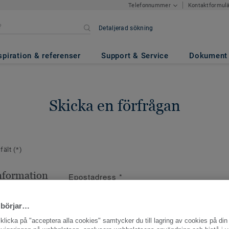
Kontaktformul
Telefonnummer
Detaljerad sökning
spiration & referenser
Support & Service
Dokument
Skicka en förfrågan
 fält
(*)
nformation
Epostadress
*
ppgifter
 börjar…
licka på "acceptera alla cookies" samtycker du till lagring av cookies på din 