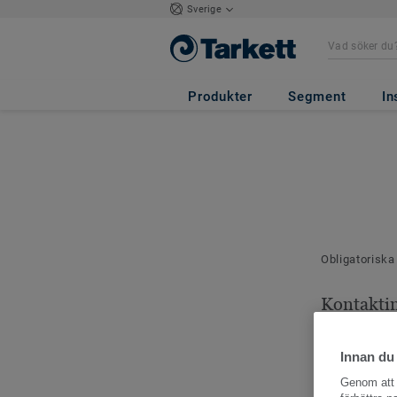
Sverige
Produkter
Segment
In
Obligatoriska
Kontakti
Dina kontaktu
Innan du
Genom att k