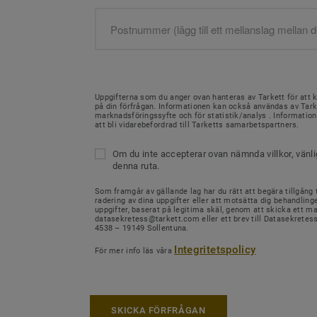
Uppgifterna som du anger ovan hanteras av Tarkett för att 
på din förfrågan. Informationen kan också användas av Tark
marknadsföringssyfte och för statistik/analys . Informati
att bli vidarebefordrad till Tarketts samarbetspartners.
Om du inte accepterar ovan nämnda villkor, vänl
denna ruta.
Som framgår av gällande lag har du rätt att begära tillgång ti
radering av dina uppgifter eller att motsätta dig behandling
uppgifter, baserat på legitima skäl, genom att skicka ett mail
datasekretess@tarkett.com eller ett brev till Datasekretes
4538 – 19149 Sollentuna.
Integritetspolicy
För mer info läs våra
SKICKA FÖRFRÅGAN