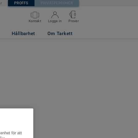
PROFFS
PRIVATPERSONER
är
0
Kontakt
Logga in
Prover
Hållbarhet
Om Tarkett
enhet för att