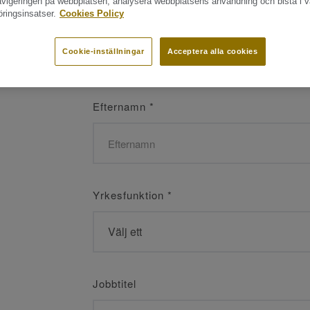
navigeringen på webbplatsen, analysera webbplatsens användning och bistå i v
ringsinsatser.
Cookies Policy
Namn
*
Cookie-inställningar
Acceptera alla cookies
Efternamn
*
Yrkesfunktion
*
Jobbtitel