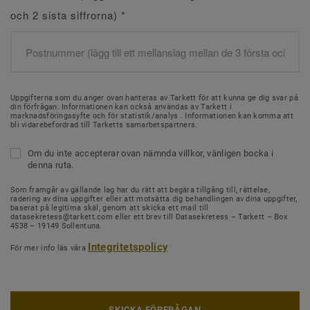
och 2 sista siffrorna)
*
Uppgifterna som du anger ovan hanteras av Tarkett för att kunna ge dig svar på
din förfrågan. Informationen kan också användas av Tarkett i
marknadsföringssyfte och för statistik/analys . Informationen kan komma att
bli vidarebefordrad till Tarketts samarbetspartners.
Om du inte accepterar ovan nämnda villkor, vänligen bocka i
denna ruta.
Som framgår av gällande lag har du rätt att begära tillgång till, rättelse,
radering av dina uppgifter eller att motsätta dig behandlingen av dina uppgifter,
baserat på legitima skäl, genom att skicka ett mail till
datasekretess@tarkett.com eller ett brev till Datasekretess – Tarkett – Box
4538 – 19149 Sollentuna.
Integritetspolicy
För mer info läs våra
SKICKA FÖRFRÅGAN