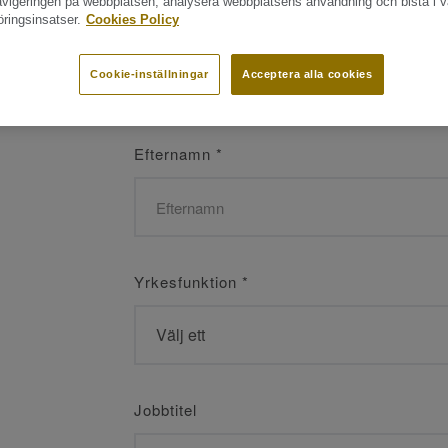
navigeringen på webbplatsen, analysera webbplatsens användning och bistå i v
ringsinsatser.
Cookies Policy
Namn
*
Cookie-inställningar
Acceptera alla cookies
Efternamn
*
Yrkesfunktion
*
Jobbtitel