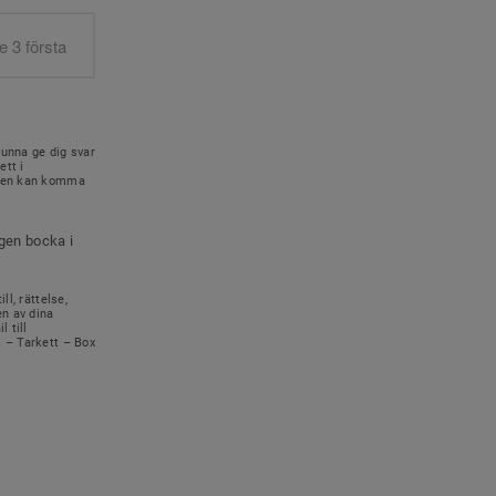
kunna ge dig svar
ett i
onen kan komma
igen bocka i
ll, rättelse,
en av dina
 till
s – Tarkett – Box