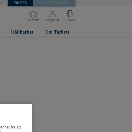
PROFFS
PRIVATPERSONER
är
0
Kontakt
Logga in
Prover
Hållbarhet
Om Tarkett
enhet för att