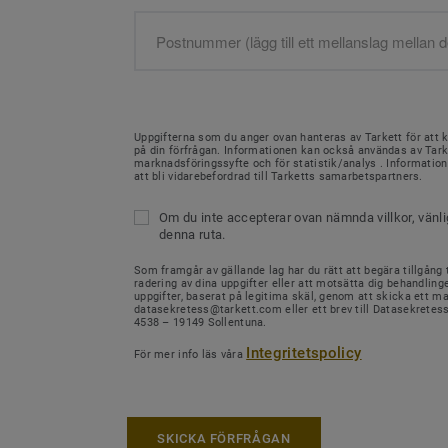
Uppgifterna som du anger ovan hanteras av Tarkett för att 
på din förfrågan. Informationen kan också användas av Tark
marknadsföringssyfte och för statistik/analys . Informati
att bli vidarebefordrad till Tarketts samarbetspartners.
Om du inte accepterar ovan nämnda villkor, vänl
denna ruta.
Som framgår av gällande lag har du rätt att begära tillgång ti
radering av dina uppgifter eller att motsätta dig behandling
uppgifter, baserat på legitima skäl, genom att skicka ett mail
datasekretess@tarkett.com eller ett brev till Datasekretes
4538 – 19149 Sollentuna.
Integritetspolicy
För mer info läs våra
SKICKA FÖRFRÅGAN