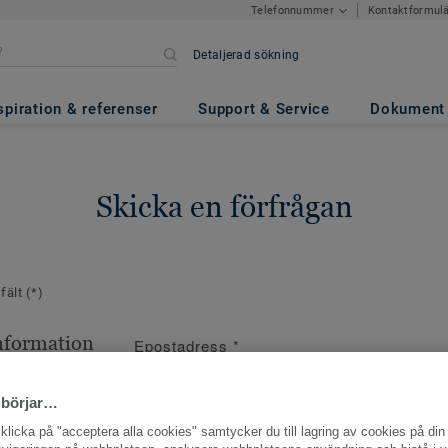
Kontaktformul
Telefonnummer
Detaljerad sökning
spiration & referenser
Support & Service
Dokument
Skicka en förfrågan
 fält
(*)
nformation
Epostadress
*
ppgifter
 börjar…
licka på "acceptera alla cookies" samtycker du till lagring av cookies på din 