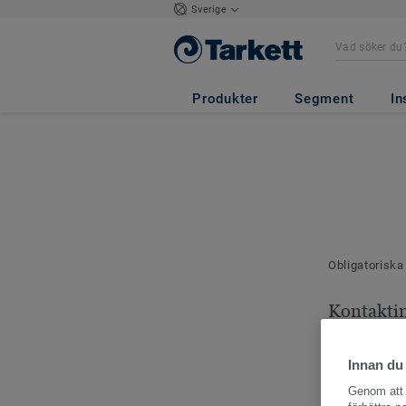
Sverige
Produkter
Segment
In
Obligatoriska
Kontakti
Dina kontaktu
Innan du
Genom att k