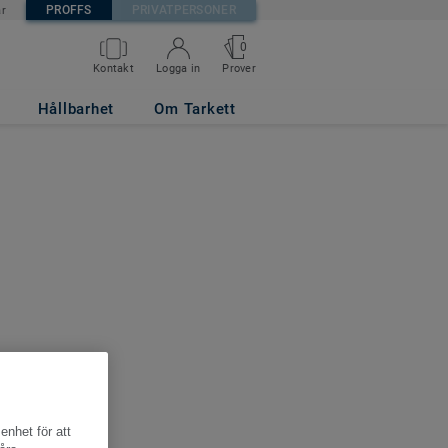
PROFFS
PRIVATPERSONER
är
0
Kontakt
Logga in
Prover
Hållbarhet
Om Tarkett
enhet för att