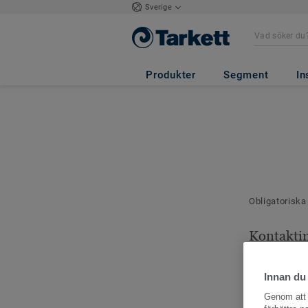
Sverige
Produkter
Segment
In
Obligatoriska
Kontakti
Dina kontaktu
Innan du
Genom att k