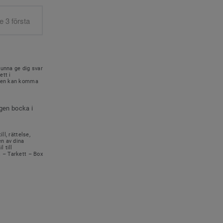
kunna ge dig svar
ett i
onen kan komma
igen bocka i
ll, rättelse,
en av dina
 till
s – Tarkett – Box