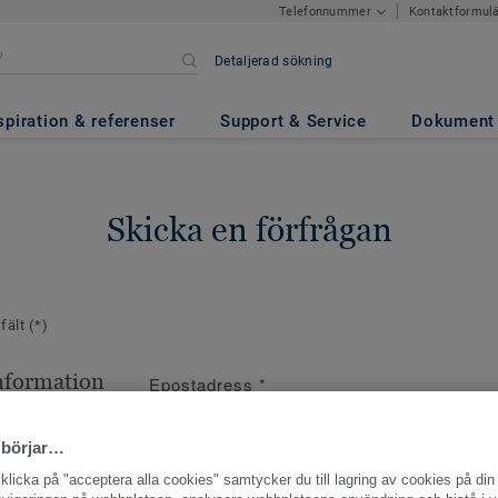
Kontaktformul
Telefonnummer
Detaljerad sökning
spiration & referenser
Support & Service
Dokument
Skicka en förfrågan
 fält
(*)
nformation
Epostadress
*
ppgifter
 börjar…
licka på "acceptera alla cookies" samtycker du till lagring av cookies på din 