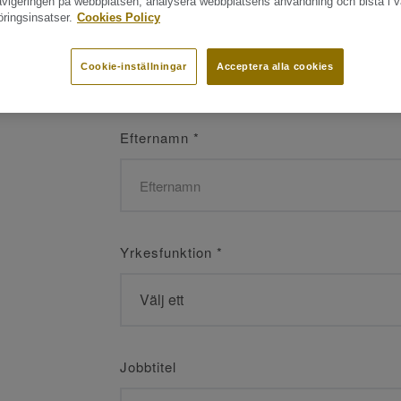
navigeringen på webbplatsen, analysera webbplatsens användning och bistå i v
ringsinsatser.
Cookies Policy
Namn
*
Cookie-inställningar
Acceptera alla cookies
Efternamn
*
Yrkesfunktion
*
Jobbtitel