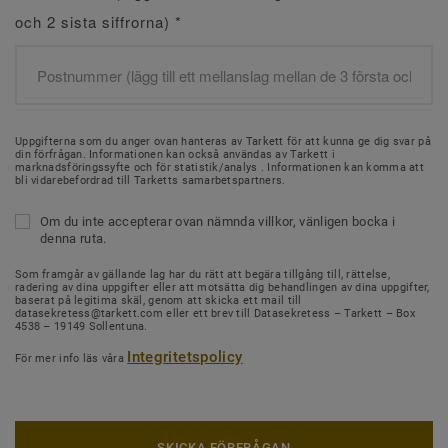
och 2 sista siffrorna)
*
Uppgifterna som du anger ovan hanteras av Tarkett för att kunna ge dig svar på
din förfrågan. Informationen kan också användas av Tarkett i
marknadsföringssyfte och för statistik/analys . Informationen kan komma att
bli vidarebefordrad till Tarketts samarbetspartners.
Om du inte accepterar ovan nämnda villkor, vänligen bocka i
denna ruta.
Som framgår av gällande lag har du rätt att begära tillgång till, rättelse,
radering av dina uppgifter eller att motsätta dig behandlingen av dina uppgifter,
baserat på legitima skäl, genom att skicka ett mail till
datasekretess@tarkett.com eller ett brev till Datasekretess – Tarkett – Box
4538 – 19149 Sollentuna.
Integritetspolicy
För mer info läs våra
SKICKA FÖRFRÅGAN